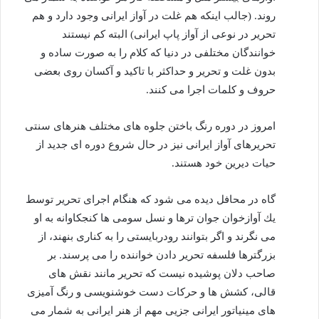
روند. (جالب اینكه هم غلت در آواز ایرانی وجود دارد و هم
تحریر در نوعی از آواز پاپ ایرانی) البته كم نیستند
خوانندگان مختلفی در دنیا كه كلام را به صورت ساده و
بدون غلت و تحریر و حداكثر با تاكید و آكسان روی بعضی
حروف و كلمات اجرا می كنند.
امروز در دوره رنگ باختن جلوه های مختلف هنرهای سنتی
تحریرهای آواز ایرانی نیز در حال شروع دوره ای جدید از
حیات دیرین خود هستند.
گاه در محافل دیده می شود كه هنگام اجرای تحریر توسط
یك آوازخوان جوان ترها و نسل سومی ها كنجكاوانه به او
می نگرند و اگر بتوانند رودربایستی را به كناری بنهند، از
بزرگترها فلسفه تحریر دادن خواننده را می پرسند. بر
صاحب دلان پوشیده نیست كه تحریر مانند نقش های
قالی، كشش ها و حركات دست خوشنویسی و رنگ آمیزی
های مینیاتور ایرانی جزیی مهم از هنر ایرانی به شمار می