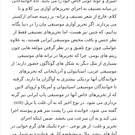
آمیزی و گونه گونی خاص خود را می یابند. گاه خوانندگانی
در میانه تصنیف به اجرای تحریرهای آوازی بی كلام و با
كلام- فارغ از شعر تصنیف و ترانه- بر زمینه صدای اركستر
می پردازند. اگر تحریر آوازی موسیقی مان را در دنیا یگانه
بدانیم- كه چنین نیز هست- اما تحریرهای تصنیفی فقط از
نظر جنس و بافت مختص موسیقی ایرانی هستند، به علاوه
عواملی چون نوع تلفیق و در نظر گرفتن مولفه هایی چون
ریتم های بومی. چرا كه تحریرها در ترانه های موسیقی
بسیاری از ملل دیگر به شكل های گوناگون حضور دارند؛ از
موسیقی عربی، استانبولی و آذربایجانی كه تحریرهای
خوانندگان آنها نزدیكی بیشتری به آواگران ما دارند، گرفته
تا خوانندگان موسیقی اسپانیولی و آمریكا و اروپای لاتین
كه از تحریرهای خاص آنها در موسیقی پاپ ایرانی نیز گرته
برداری می شود. در نوع اخیر كه به آن غلت یا تریل (trill)
گفته می شود، خواننده نتی را پشت سر هم و پیوسته اجرا
می كند و به آن سرعت می بخشد. ضمن اینكه اجرای
تحریر و غلت- از هر نوعی – جزء تكنیك های گرم خوانی در
آوازهای بیشتر ملل و مشخصه كار هر خواننده به شمار می