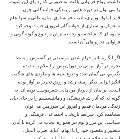
داشت، رواج فراوانی یافت. به صورتی كه رد پای این شیوه
را می توان در دوره هایی از زندگی خوانندگانی چون
قمرالملوك وزیری، ادیب خوانساری، بنان، ظلی و سرانجام
شجریان و بسیاری از خوانندگان امروزی جست وجو كرد.
شیوه ای كه شاخصه و وجه تمایزش در تنوع و گونه گونی و
فراوانی تحریرهای آن است.
اگر انگاره تاثیر حرام شدن موسیقی در گسترش و بسط
تحریر در آواز ایرانی در دوران پس از اسلام را نادیده
بگیریم، بی گمان تعدد و تنوع نغمه ها و ملودی های شگفت
انگیز ایرانی دیگر زمینه رشد و رونق تحریر در آواز بوده
است. ایرانیان از دیرباز مردمانی شعردوست بوده اند. به
گونه ای كه آثار شاعرپیشگی و رمانتیسیسم را در جای جای
زندگی مردمان قدیم و امروز این سرزمین می توان
مشاهده كرد. شرایط تاریخی، اجتماعی، فرهنگی و
سیاسی این مرز و بوم نیز همواره ایجاب می كرده تا آنان
منظور و مقصود خود را با ایهام، كنایه، ضرب المثل،
استعاره و خلاصه به صورتی شاعرانه بیان كنند.