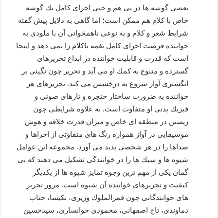
بعضی گوشه ها در پی هم و حتی اجرای كامل یك گوشه
خاص با كلام هم ممكن است؛ اما گاهی به دلایل پیش گفته
شرایط شعر و كلام و به نوعی ناهمخوانی آن با ملودی به
خواننده فرصت اجرای كامل نغمه باكلام را نمی دهد و اینجا
است كه قدرت و قابلیت خواننده در ابداع تحریرهای
گسترده و متنوع به كمك او می آید و تحریر چون نگینی بر
انگشتری آواز شروع به درخشش می كند. تحریرهای هر
خواننده به ضرورت ساختار حنجره و تارهای صوتی و
فیزیك بدنی او متفاوت است. به علاوه شرایطی چون
زیستن در منطقه ای خاص و میزان قدرت خلاقه و هوش
موسیقایی در آواز همواره رنگ های متفاوتی از اجراها و
صداها را در هر شخصی پدید می آورد. مجموعه این عوامل
شیوه ها و سبك ها را در خوانندگی تشكیل می دهند كه بی
گمان یكی از مهم ترین وجوه تمایز شیوه ها از یكدیگر
كیفیت و تحریرهای خواننده آن شیوه است. مرور تحریر
های خوانندگانی چون قمرالملوك وزیری، نكیسا، جناب
دماوندی، تاج اصفهانی، محمودی خوانساری، سیدحسین