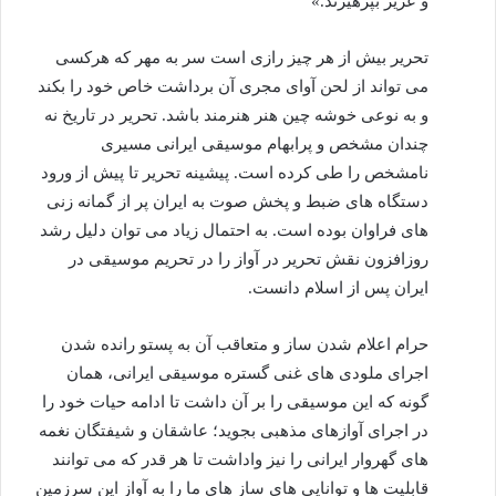
و عزیز بپرهیزند.»
تحریر بیش از هر چیز رازی است سر به مهر كه هركسی
می تواند از لحن آوای مجری آن برداشت خاص خود را بكند
و به نوعی خوشه چین هنر هنرمند باشد. تحریر در تاریخ نه
چندان مشخص و پرابهام موسیقی ایرانی مسیری
نامشخص را طی كرده است. پیشینه تحریر تا پیش از ورود
دستگاه های ضبط و پخش صوت به ایران پر از گمانه زنی
های فراوان بوده است. به احتمال زیاد می توان دلیل رشد
روزافزون نقش تحریر در آواز را در تحریم موسیقی در
ایران پس از اسلام دانست.
حرام اعلام شدن ساز و متعاقب آن به پستو رانده شدن
اجرای ملودی های غنی گستره موسیقی ایرانی، همان
گونه كه این موسیقی را بر آن داشت تا ادامه حیات خود را
در اجرای آوازهای مذهبی بجوید؛ عاشقان و شیفتگان نغمه
های گهروار ایرانی را نیز واداشت تا هر قدر كه می توانند
قابلیت ها و توانایی های ساز های ما را به آواز این سرزمین