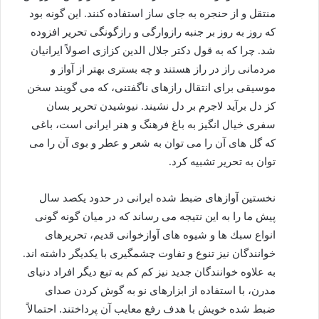
منتقل و از حنجره به جای ساز استفاده كنند. این گونه بود
كه روز به روز بر جنبه رازوارگی و رازگونگی تحریر افزوده
شد. چرا كه به قول دكتر جلال الدین كزازی اصولاً ایرانیان
مردمانی راز در راز هستند و چه بستری بهتر از آواز و
موسیقی برای انتقال رازهای ناگفتنی، كه می گویند سخن
كز دل برآید لاجرم بر دل نشیند. نیوشیدن تحریر بسان
سفری خیال انگیز به باغ فرهنگ و هنر ایرانی است، باغی
كه گل های آن را می توان به شعر و عطر و بوی آن را می
توان به تحریر تشبیه كرد.
نخستین آوازهای ضبط شده ایرانی در حدود یكصد سال
پیش ما را به این نتیجه می رساند كه در میان گونه گونی
انواع سبك ها و شیوه های آوازخوانی قدیم، تحریرهای
خوانندگان نیز تنوع و تفاوت چشمگیری با یكدیگر داشته اند.
به علاوه خوانندگان جدید نیز كم كم به تبع دیگر افراد دنیای
مدرن، با استفاده از ابزارهای نو به گوش كردن صدای
ضبط شده خویش با هدف رفع معایب آن پرداختند. احتمالاً