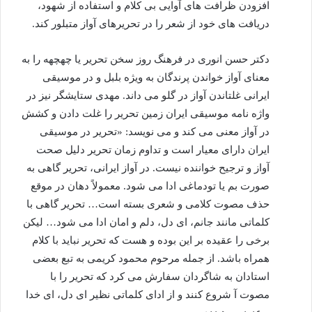
افزودن ظرافت های آوایی بی كلام و استفاده از شهود،
دریافت های خود از شعر را در تحریرهای آواز متبلور كند.
دكتر حسن انوری در فرهنگ روز سخن تحریر یا چهچهه را به
معنای آواز خواندن پرندگان به ویژه بلبل و در موسیقی
ایرانی غلتاندن آواز در گلو می داند. مهدی ستایشگر نیز در
واژه نامه موسیقی ایران زمین تحریر را غلت دادن و كشش
در آواز معنی می كند و می نویسد: «تحریر در موسیقی
ایران دارای معیار است و تداوم زمان تحریر دلیل صحت
آواز و ترجیح خواننده نیست. در آواز ایرانی، تحریر گاهی به
صورت بم یا تودماغی ادا می شود. معمولاً دهان در موقع
حذف مصوت كلامی و شعری بسته است… تحریر گاهی با
كلماتی مانند جانم، ای دل، دلم و امان ادا می شود… لیكن
برخی را عقیده بر این بوده و هست كه تحریر نباید با كلام
همراه باشد. از جمله مرحوم محمود كریمی به تبع بعضی
استادان به شاگردان سفارش می كرد كه تحریر را با
مصوت آ شروع كنند و از ادای كلماتی نظیر ای دل، ای خدا