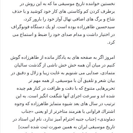
نخستین خواننده تاریخ موسیقی ما كه به این روش در
برطرف كردن كم وكاستی های كار خود كوشید و با حذف
شاخ و برگ های اضافی نهال آواز خود را بارور كرد،
سیدحسین طاهرزاده بوده است. او یك دستگاه فونوگراف
در اختیار داشت و مدام صدای خود را ضبط و استماع می
كرد.
امروز اگر به صفحه های به یادگار مانده از طاهرزاده گوش
كنیم در میان آن همه خش خش ناشی از گذشت سالیان
متمادی، صدایی می شنویم به غایت زیبا و زلال و دقیق در
بیان شعر و تلفیق آن با موسیقی. از همه مهم تر
تحریرهایی متنوع كه با دقت و ظرافت در كنار هم چیده
شده اند و سرعت اجرای آنها شگفت انگیز است. به این
ترتیب در سال های بعد شیوه متمایز طاهرزاده كه وجوه
اشتراك فراوانی با هنرمند متاخرتر از او یعنی «جناب
دماوندی» [جناب جنبه احترام آمیز ندارد، نام این استاد در
تاریخ موسیقی ایران به همین صورت ثبت شده است]