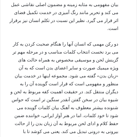
بیان مفهومی به مثابه زمینه و مضمون اصلی نقاشی عمل
می كند و تحریر مانند رنگ آمیزی در خدمت تكمیل فضای
اثر قرار می گیرد. نظیر این نسبت در تكلم انسان نیز برقرار
است.
دو ركن مهمی كه انسان آنها را هنگام صحبت كردن به كار
می برد نخست انتخاب كلمات مناسب و در مرحله مهم تر
گزینش لحن و موسیقی مخصوص به همراه حالت های
ویژه میمیك صورت و سایر اعضای بدن است كه به آن
«زبان بدن» گفته می شود. مجموعه اینها در خدمت بیان
منظور و مفهومی است كه قرار است گوینده آن را به
دیگران منتقل كند. در حقیقت اهمیت كفه مربوط به لحن و
شیوه بیان در سخن گفتن آنقدر سنگین تر است كه حواس
شنونده بیشتر معطوف به آهنگ بیان كلمات گوینده می
شود تا خود كلمات. اما در هنر آواز ایرانی، خواننده ضمن
حفظ كلام و ادای لحن مربوط به آن زبان بدن را از حالت
بیرونی به درونی تبدیل می كند. یعنی می كوشد تا با