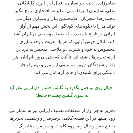
طاهرزاده، ادیب خوانساری، اقبال آذر، ایرج، گلپایگانی،
ظلی، سلیمان امیرقاسمی، علیرضا افتخاری، روح انگیز،
محمدرضا شجریان، غلامحسین بنان و بسیاری دیگر می
تواند ما را با جلوه های گوناگون این بخش مهم از آواز
ایرانی در تاریخ یك صدساله ضبط موسیقی در ایران آشنا
كند. بلبلان خوش آوایی كه هر یك هویت و وجه تمایزی
مخصوص به خود و شیرینی و ملاحتی منحصر به فرد در
ارائه تحریرها داشته اند. تا آنجا كه حتی مرور نام آنان، هر
یك از شیفتگان دیرین موسیقی این مرز و بوم را دچار
دلتنگی برای شنیدن آواهای گرم آنان می كند:
«خیال روی تو چون بگذرد به گلشن چشم دل از پی نظر آید
به سوی گلشن چشم»(حافظ)
تحریر به جز آواز از متعلقات تصنیف ایرانی نیز به شمار می
رود. منتها در این قطعه كلامی پرطرفدار و ریتمیك، تحریرها
به تبع حس و حال و مفهوم كلمات و سرضرب ها، رنگ