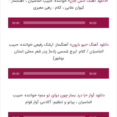
«دانلود آهنگ آتش جان»
خواننده: حبیب الماسیان ، آهنگساز :
کیوان علایی ، کلام : رهی معیری
پخش‌کننده
00:00
00:00
صوت
دانلود آهنگ «بیو بارون»
آهنگساز: ارشک رفیعی خواننده:
حبیب
الماسیان
/ کلام: ایرج شمسی زاده( پدر شعر محلی استان
بوشهر)
پخش‌کننده
00:00
00:00
صوت
دانلود آواز «با درد بساز چون دوای تو منم»
خواننده :حبیب
الماسیان ، پیانو و تنظیم: آکادمی آواز قوام
پخش‌کننده