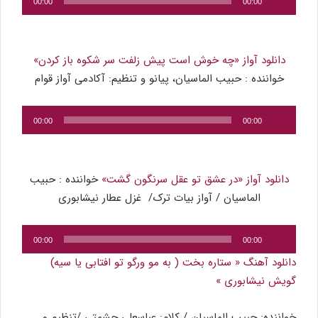
00:00
00:00
صوت
دانلود آواز «چه خوش است پیش زلفت سر شکوه باز کردن»
خواننده : حبیب الماسیان، پیانو و تنظیم: آکادمی آواز قوام
پخش‌کننده
00:00
00:00
صوت
دانلود آواز «در عشق تو عقل سرنگون گشت»
خواننده : حبیب
الماسیان / آواز بیات ترک/ غزل عطار نیشابوری
پخش‌کننده
00:00
00:00
صوت
دانلود آهنگ « ستاره بخت ( به مو ورگو تو افتابی یا سیه)
گویش نیشابوری »
خواننده: حبیب الماسیان / کلام: عباسعلی حشمتی /تنظیم و